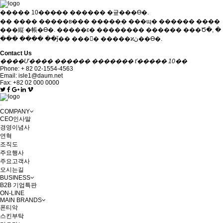
����� 10���̶�� ������ �귶���ϴ�.
�� ���� �����в��� �����ֽ� ���ɰ� ������ ����
���縦 �帳�ϴ�. �����ε� �������� ������ ���Ծ�, �
��� ���� ��ǰ�� ���񽺸� �����ϰڽ��ϴ�.
Contact Us
����Ư���� ������ ������� ť����� 10��
Phone:
+ 82 02-1554-4563
Email:
isle1@daum.net
Fax: +82 02 000 0000
Toggle
COMPANY
navigation
CEO인사말
경영이념사
연혁
조직도
주요행사
주요고객사
오시는길
BUSINESS
B2B 기업특판
ON-LINE
MAIN BRANDS
폰티악
스킨부탁