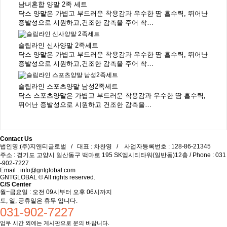
남녀혼합 양말 2족 세트
닥스 양말은 가볍고 부드러운 착용감과 우수한 땀 흡수력, 뛰어난
증발성으로 시원하고,건조한 감촉을 주어 착…
슬립라인 신사양말 2족세트
닥스 양말은 가볍고 부드러운 착용감과 우수한 땀 흡수력, 뛰어난
증발성으로 시원하고,건조한 감촉을 주어 착…
슬립라인 스포츠양말 남성2족세트
닥스 스포츠양말은 가볍고 부드러운 착용감과 우수한 땀 흡수력,
뛰어난 증발성으로 시원하고 건조한 감촉을…
Contact Us
법인명:(주)지앤티글로벌 / 대표 : 차찬영 / 사업자등록번호 : 128-86-21345
주소 : 경기도 고양시 일산동구 백마로 195 SK엠시티타워(일반동)12층 / Phone : 031
-902-7227
Email :
info@gntglobal.com
GNTGLOBAL © All rights reserved.
C/S Center
월~금요일 : 오전 09시부터 오후 06시까지
토, 일, 공휴일은 휴무 입니다.
031-902-7227
업무 시간 외에는 게시판으로 문의 바랍니다.