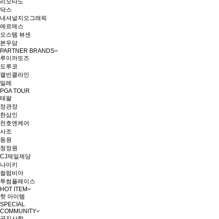
리오타노
닥스
내셔널지오그래픽
에르메스
오스템 뷰센
본우담
PARTNER BRANDS
루이까또즈
도루코
캘빈클라인
밀레
PGA TOUR
테팔
정관장
한삼인
천호엔케어
사조
동원
청정원
CJ제일제당
나이키
컬럼비아
투썸플레이스
HOT ITEM
핫 아이템
SPECIAL
COMMUNITY
공지사항