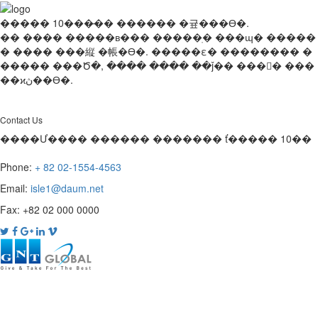
����� 10���̶�� ������ �귶���ϴ�.
�� ���� �����в��� �����ֽ� ���ɰ� �����
� ���� ���縦 �帳�ϴ�. �����ε� �������� �
����� ���Ծ�, ���� ���� ��ǰ�� ���񽺸� ���
��ϰڽ��ϴ�.
Contact Us
����Ư���� ������ ������� ť����� 10��
Phone:
+ 82 02-1554-4563
Email:
isle1@daum.net
Fax: +82 02 000 0000
Toggl
navig