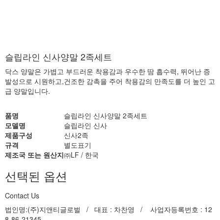
슬립라인 신사양말 2족세트
닥스 양말은 가볍고 부드러운 착용감과 우수한 땀 흡수력, 뛰어난 증
발성으로 시원하고,건조한 감촉을 주어 착용감의 만족도를 더 높인 고
급 양말입니다.
품명
슬립라인 신사양말 2족세트
모델명
슬립라인 신사
제품구성
신사2족
규격
별도표기
제조국 또는 원산지
㈜LF / 한국
선택된 옵션
Contact Us
법인명:(주)지앤티글로벌 / 대표 : 차찬영 / 사업자등록번호 : 12
8-86-21345