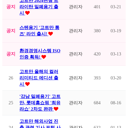
고트만 2024년형 트
공지
라이탄 밀폐용기 출
관리자
401
03-21
시
스텐용기 '고트만 통
공지
관리자
380
03-19
즈' 라인 출시!
환경경영시스템 ISO
공지
관리자
420
03-13
인증 획득!
고트만 올해의 컬러
26
리미티드 에디션 출
관리자
393
03-20
시
'강남 밀폐용기' 고트
25
만, 롯데홈쇼핑 '최유
관리자
684
08-16
라쇼' 2차도 완판
고트만 해외사업 진
24
출 관련 기사 포털 사
관리자
632
01-13