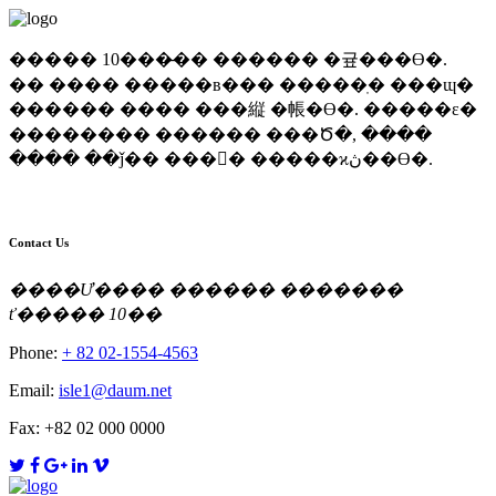
����� 10���̶�� ������ �귶���ϴ�.
�� ���� �����в��� �����ֽ� ���ɰ�
������ ���� ���縦 �帳�ϴ�. �����ε�
�������� ������ ���Ծ�, ����
���� ��ǰ�� ���񽺸� �����ϰڽ��ϴ�.
Contact Us
����Ư���� ������ �������
ť����� 10��
Phone:
+ 82 02-1554-4563
Email:
isle1@daum.net
Fax: +82 02 000 0000