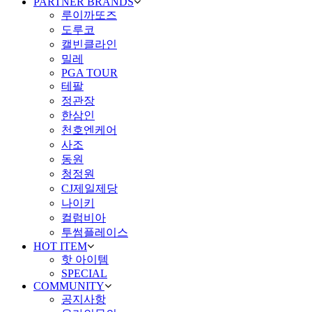
PARTNER BRANDS
루이까또즈
도루코
캘빈클라인
밀레
PGA TOUR
테팔
정관장
한삼인
천호엔케어
사조
동원
청정원
CJ제일제당
나이키
컬럼비아
투썸플레이스
HOT ITEM
핫 아이템
SPECIAL
COMMUNITY
공지사항