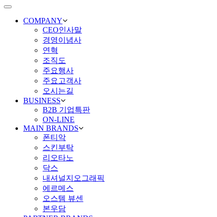
Toggle
navigation
COMPANY
CEO인사말
경영이념사
연혁
조직도
주요행사
주요고객사
오시는길
BUSINESS
B2B 기업특판
ON-LINE
MAIN BRANDS
폰티악
스킨부탁
리오타노
닥스
내셔널지오그래픽
에르메스
오스템 뷰센
본우담