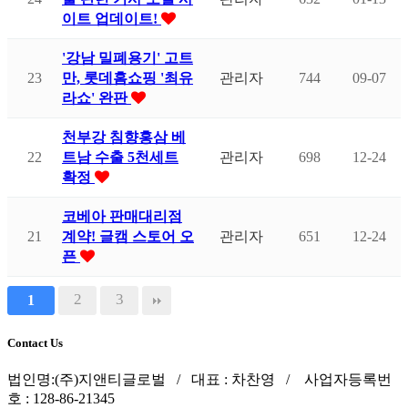
이트 업데이트!
'강남 밀폐용기' 고트
23
만, 롯데홈쇼핑 '최유
관리자
744
09-07
라쇼' 완판
천부강 침향홍삼 베
22
트남 수출 5천세트
관리자
698
12-24
확정
코베아 판매대리점
21
계약! 글캠 스토어 오
관리자
651
12-24
픈
2
3
1
Contact Us
법인명:(주)지앤티글로벌 / 대표 : 차찬영 / 사업자등록번
호 : 128-86-21345